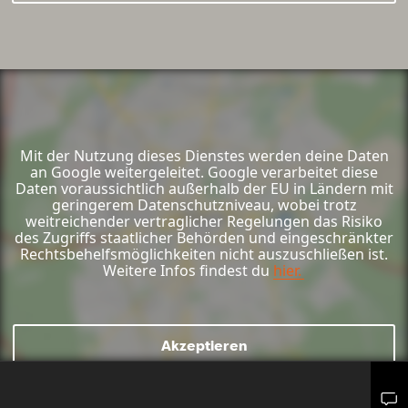
Mit der Nutzung dieses Dienstes werden deine Daten
an Google weitergeleitet. Google verarbeitet diese
Daten voraussichtlich außerhalb der EU in Ländern mit
geringerem Datenschutzniveau, wobei trotz
weitreichender vertraglicher Regelungen das Risiko
des Zugriffs staatlicher Behörden und eingeschränkter
Rechtsbehelfsmöglichkeiten nicht auszuschließen ist.
Weitere Infos findest du
hier.
Akzeptieren