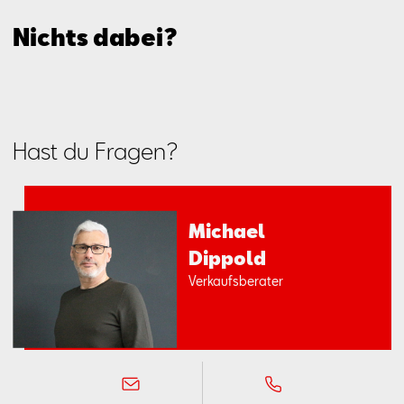
Nichts dabei?
Hast du Fragen?
Mi­cha­el
Dip­pold
Ver­kaufs­be­ra­ter