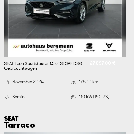
27.897,00 €
SEAT Leon Sportstourer 1.5 eTSI OPF DSG
Gebrauchtwagen
November 2024
17.600 km
Benzin
110 kW (150 PS)
SEAT
Tarraco