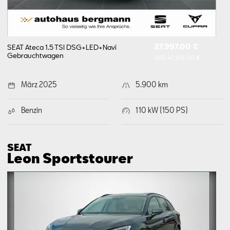
27.997,00 €
SEAT Ateca 1.5 TSI DSG+​LED+​Navi
Gebrauchtwagen
UVP:
41.105,00 €
März 2025
5.900 km
Benzin
110 kW (150 PS)
SEAT
Leon Sports­tourer