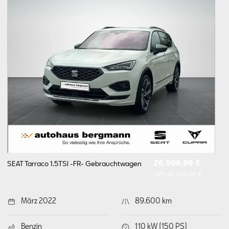
26.996,99 €
SEAT Tarraco 1.5TSI -FR-
Gebrauchtwagen
UVP:
46.470,00 €
März 2022
89.600 km
Benzin
110 kW (150 PS)