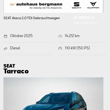
31.997,01 €
SEAT Ateca 2,0 TDI
Gebrauchtwagen
UVP:
48.890,00 €
Oktober 2025
14.212 km
Diesel
110 kW (150 PS)
SEAT
Tarraco