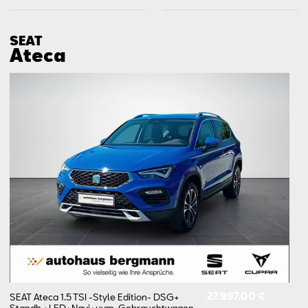
SEAT
Ateca
27.997,00 €
SEAT Ateca 1.5 TSI -Style Edition- DSG+​
Standh.+​LED+​Navi+​uvm.
Gebrauchtwagen