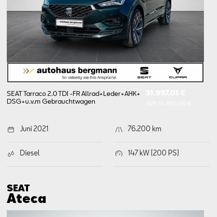
31.997,01 €
SEAT Tarraco 2.0 TDI -FR Allrad+​Leder+​AHK+​
DSG+​u.v.m
Gebrauchtwagen
UVP:
54.890,00 €
Juni 2021
76.200 km
Diesel
147 kW (200 PS)
SEAT
Ateca