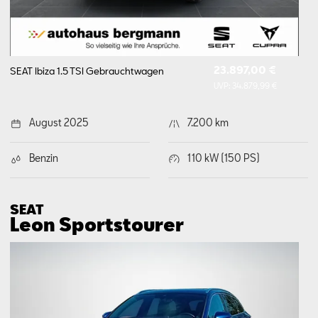
23.897,00 €
SEAT Ibiza 1.5 TSI
Gebrauchtwagen
UVP:
34.879,99 €
August 2025
7.200 km
Benzin
110 kW (150 PS)
SEAT
Leon Sports­tourer