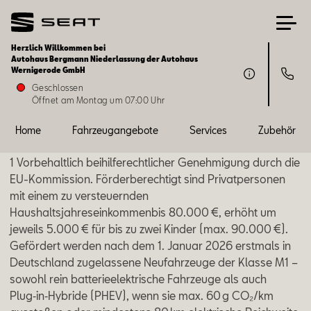
Herzlich Willkommen bei
Autohaus Bergmann Niederlassung der Autohaus
Wernigerode GmbH
Home
Geschlossen
Öffnet am Montag um 07:00 Uhr
Fahrzeugangebote
Home
Fahrzeugangebote
Services
Zubehör
Services
1 Vorbehaltlich beihilferechtlicher Genehmigung durch die
EU-Kommission. Förderberechtigt sind Privatpersonen
Zubehör
mit einem zu versteuernden
Haushaltsjahreseinkommenbis 80.000 €, erhöht um
jeweils 5.000 € für bis zu zwei Kinder (max. 90.000 €).
SEAT FOR BUSINESS
Gefördert werden nach dem 1. Januar 2026 erstmals in
Deutschland zugelassene Neufahrzeuge der Klasse M1 –
Über uns
sowohl rein batterieelektrische Fahrzeuge als auch
Plug‑in‑Hybride (PHEV), wenn sie max. 60 g CO₂/km