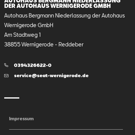
AUTOHAUS BERGMANN NIEDERLASSUNG
DER AUTOHAUS WERNIGERODE GMBH
Autohaus Bergmann Niederlassung der Autohaus
Wernigerode GmbH
Am Stadtweg
1
38855
Wernigerode - Reddeber
Telefon:
0394326622-0
E-
service@seat-wernigerode.de
Mail
Impressum