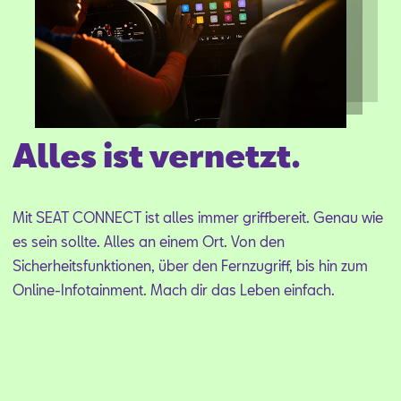
Aktionen
Alles ist vernetzt.
Mit SEAT CON­NECT ist al­les im­mer griff­be­reit. Ge­nau wie
es sein soll­te. Al­les an ei­nem Ort. Von den
Si­cher­heits­funk­tio­nen, über den Fern­zu­griff, bis hin zum
On­line-In­fo­tain­ment. Mach dir das Le­ben ein­fach.