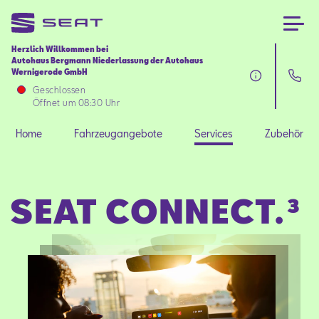
Herzlich Willkommen bei
Autohaus Bergmann Niederlassung der Autohaus
Wernigerode GmbH
Home
Geschlossen
Öffnet um 08:30 Uhr
Fahrzeugangebote
Home
Fahrzeugangebote
Services
Zubehör
Services
SEAT CONNECT.³
Zubehör
SEAT FOR BUSINESS
Über uns