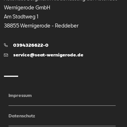
Wernigerode GmbH
Am Stadtweg
1
38855
Wernigerode - Reddeber
Telefon:
0394326622-0
E-
service@seat-wernigerode.de
Mail
Impressum
Datenschutz