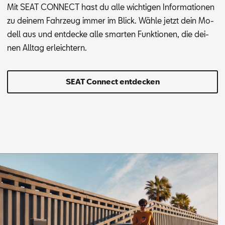
Mit SEAT CON­NECT hast du alle wich­ti­gen In­for­ma­tio­nen
zu dei­nem Fahr­zeug im­mer im Blick. Wäh­le jetzt dein Mo­
dell aus und ent­de­cke alle smar­ten Funk­tio­nen, die dei­
nen All­tag er­leich­tern.
SEAT Connect entdecken