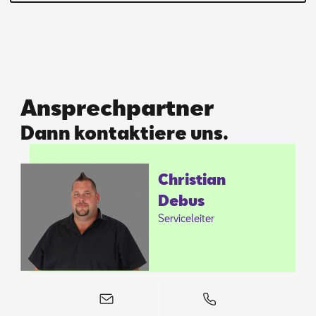
Ansprechpartner
Dann kontaktiere uns.
Chris­ti­an
De­bus
Ser­vice­lei­ter