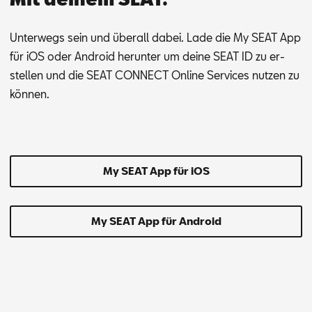
Un­ter­wegs sein und über­all da­bei. Lade die My SEAT App
für iOS oder An­dro­id her­un­ter um dei­ne SEAT ID zu er­
stel­len und die SEAT CON­NECT On­line Ser­vices nut­zen zu
kön­nen.
My SEAT App für iOS
My SEAT App für Android